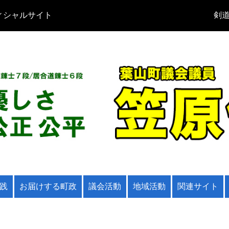
ィシャルサイト
剣道
践
お届けする町政
議会活動
地域活動
関連サイト