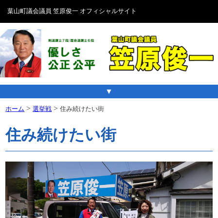
葉山町議会議員 笠原俊一 オフィシャルサイト
▼
>
>
ホーム
選挙戦
住み続けたい街
住み続けたい街