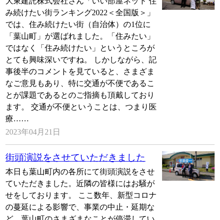
大東建託株式会社さん「いい部屋ネット 住
み続けたい街ランキング2022＜全国版＞」
では、住み続けたい街（自治体）の1位に
「葉山町」が選ばれました。「住みたい」
ではなく「住み続けたい」というところが
とても興味深いですね。 しかしながら、記
事後半のコメントを見ていると、さまざま
なご意見もあり、特に交通が不便であるこ
とが課題であるとのご指摘も頂戴しており
ます。 交通が不便ということは、つまり医
療……
2023年04月21日
街頭演説をさせていただきました
本日も葉山町内の各所にて街頭演説をさせ
ていただきました。近隣の皆様にはお騒が
せをしております。 ここ数年、新型コロナ
の蔓延による影響で、事業の中止・延期な
ど、葉山町のさまざまなことが停滞してい