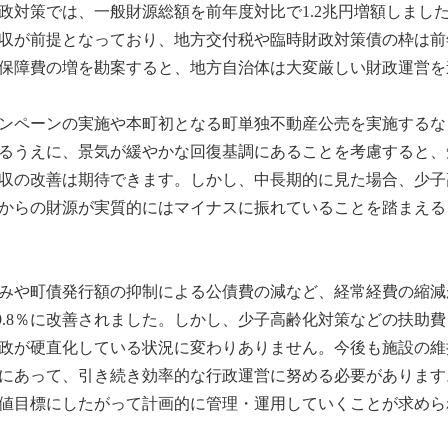
財政対策では、一般財源総額を前年度対比で1.2兆円増額しまし
収が前提となっており、地方交付税や臨時財政対策債の枠は前
保障費の増を勘案すると、地方自治体は大変厳しい財政運営を
ンペーンの実施や本町初となる町単独不動産公売を実施するな
るうえに、景気が緩やかな回復基調にあることを考慮すると、
収の改善は期待できます。しかし、中長期的に見た場合、少子
からの財源が実質的にはマイナスに振れていることを踏まえる
みや町債発行額の抑制による公債費の減など、経常経費の縮減
99.8％に改善されました。しかし、少子高齢化対策などの扶助
政が硬直化している状況に変わりありません。今後も施設の維
にあって、引き続き効率的な行政運営に努める必要があります
値目標にしたがって計画的に管理・運用していくことが求めら