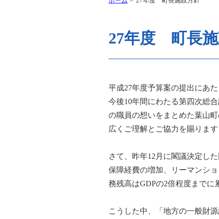
ホーム
27年度 町長施政方針
27年度 町長
平成27年度予算案の提出にあ
今後10年間にわたる第四次総
の職員の想いをまとめた葉山町
広くご理解とご協力を賜ります
さて、昨年12月に閣議決定し
保障経費の増加、リーマンショ
務残高はGDPの2倍程度まで
こうした中、「地方の一般財源