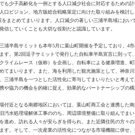
でも少子高齢化を一例とする人口減少社会に対応するための計
人口ビジョン、地方版総合戦略策定に向けた取り組みを検討し
の施策をまとめてまいります。人口減少の著しい三浦半島域におい
発信していくことも大切な役割だと認識しています。
三浦半島サミットも本年5月に葉山町開催を予定しており、4
ます。第2回逗子サミットで発行した自転車半島宣言に則って
クライムレース（仮称）を企画し、自転車による健康増進、町
めてまいります。また、海を利用した観光施策として、神奈川
、三浦半島を一つとした活性化に寄与してまいりたいと考えて
携や協力の機会を的確に捉え、効果的なパートナーシップの構
場付近となる南郷地区においては、葉山町商工会と連携した南
旧汚水処理場解体工事ののち、周辺環境整備に取り組んでまい
を進め、訪れる人々が安らぎを得られ、また近隣住民の方々の
ます。そして、一次産業の活性化につながる市場機能に併せ、