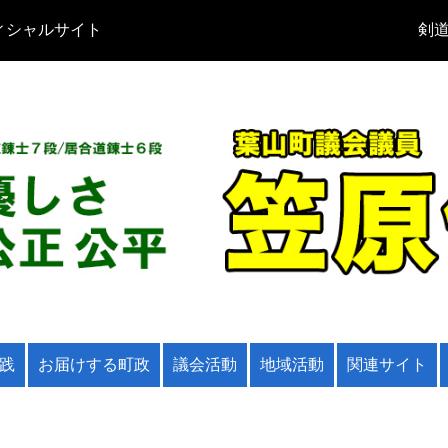
ィシャルサイト
剣道
践
お届けする町政
議会活動
地域活動
関連サイト