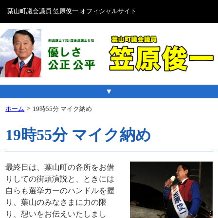
葉山町議会議員 笠原俊一 オフィシャルサイト
▼
>
ホーム
19時55分 マイク納め
19時55分 マイク納め
最終日は、葉山町の各所をお借
りしての街頭演説と、ときには
自らも選挙カーのハンドルを握
り、葉山のみなさまに力の限
り、想いをお伝えいたしまし