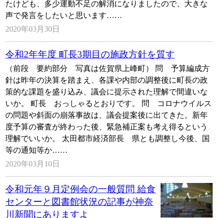
たけども、多少運動不足の解消になりましたので、大きな
声で発言をしたいと思います……
2020年03月30日
令和2年年度 町長3期目の施政方針を質す
（前段 要約部分 写真は佐賀県上峰町） 問 予算編成方
針は昨年の決算を踏まえ、各課や内部の調整後に町長の政
策的な課題を盛り込み、議会に提示された理解で間違いな
いか。 町長 おっしゃるとおりです。 問 コロナウイルス
の問題や斜面の崩落事故は、議会提案後に出てきた。新年
度予算の審査が終わった後、緊急補正案も考え得るという
理解でいいか。 太田都市経済部長 県とも調整し今後、国
等の通知等か……
2020年03月10日
令和元年９月定例会の一般質問 給食
センターと図書館状況の記事が神奈
川新聞にありますよ