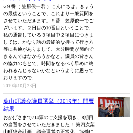
○９番（ 笠原俊一君 ）こんにちは。きょう
の最後ということで、これより一般質問を
させていただきます。９番 笠原俊一でご
ざいます。２日目の10番目ということで、
私の通告している３項目中２項目につきま
しては、かなり話の最終的な持って行き方
等に共通がありまして、大分時間が節約で
きるんではなかろうかなと。議員の皆さん
の協力のもとで、時間をなるべく早めに終
われるんじゃないかなというように思って
おりますので、……
2019年10月23日
葉山町議会議員選挙（2019年）開票
結果
おかげさまで714票のご支援を頂き、8期目
の当選をさせていただきました！ 第四次葉
山町総合計画、議会運営の正常化、協働に