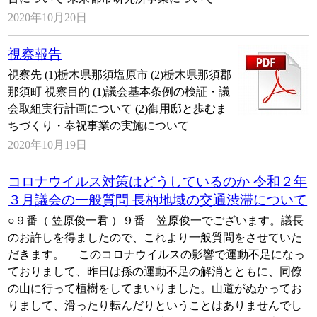
2020年10月20日
視察報告
視察先 (1)栃木県那須塩原市 (2)栃木県那須郡
那須町 視察目的 (1)議会基本条例の検証・議
会取組実行計画について (2)御用邸と歩むま
ちづくり・奉祝事業の実施について
2020年10月19日
コロナウイルス対策はどうしているのか 令和２年
３月議会の一般質問 長柄地域の交通渋滞について
○９番（ 笠原俊一君 ）９番 笠原俊一でございます。議長
のお許しを得ましたので、これより一般質問をさせていた
だきます。 このコロナウイルスの影響で運動不足になっ
ておりまして、昨日は孫の運動不足の解消とともに、同僚
の山に行って植樹をしてまいりました。山道がぬかってお
りまして、滑ったり転んだりということはありませんでし